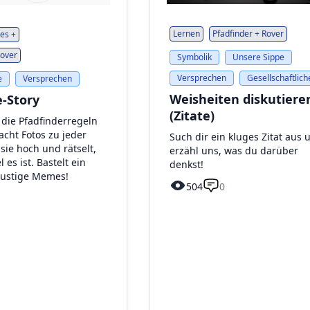
Lernen
Pfadfinder + Rover
es +
Rover
Symbolik
Unsere Sippe
Versprechen
Gesellschaftlich
e
Versprechen
Weisheiten diskutiere
e-Story
(Zitate)
 die Pfadfinderregeln
acht Fotos zu jeder
Such dir ein kluges Zitat aus 
 sie hoch und rätselt,
erzähl uns, was du darüber
 es ist. Bastelt ein
denkst!
 lustige Memes!
504
0