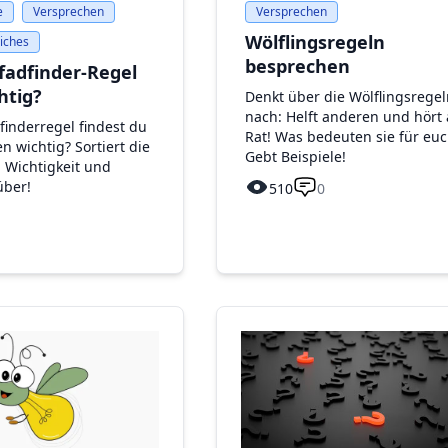
e
Versprechen
Versprechen
Wölflingsregeln
liches
besprechen
fadfinder-Regel
htig?
Denkt über die Wölflingsregel
nach: Helft anderen und hört 
finderregel findest du
Rat! Was bedeuten sie für euc
 wichtig? Sortiert die
Gebt Beispiele!
 Wichtigkeit und
über!
510
0