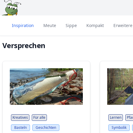
Inspiration
Meute
Sippe
Kompakt
Erweitere
Versprechen
Kreatives
Für alle
Lernen
Pfa
Basteln
Geschichten
Symbolik