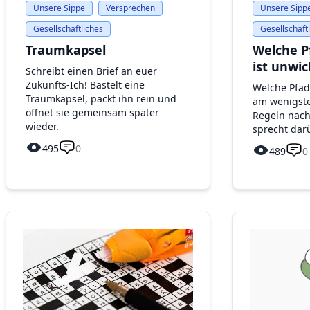
Unsere Sippe
Versprechen
Unsere Sipp
Gesellschaftliches
Gesellschaft
Traumkapsel
Welche P
ist unwic
Schreibt einen Brief an euer
Zukunfts-Ich! Bastelt eine
Welche Pfad
Traumkapsel, packt ihn rein und
am wenigsten
öffnet sie gemeinsam später
Regeln nach
wieder.
sprecht dar
495
0
489
0