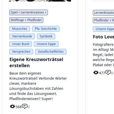
Spiel + LernenKreatives +
LernenKreativ
Wölflinge + Pfadfinder
Pfadfinder + 
Musisches
Pfa. Geschichte
Unsere Sipp
Foto Lov
Sternenkunde
Symbolik
Unser Bund
Unsere Sippe
Fotografiere
im Alltag! M
Versprechen
Gesellschaftliches
Regel, ladet
Eigene Kreuzworträtsel
welche Regel
Plakat oder
erstellen
477
0
Baue dein eigenes
Kreuzworträtsel! Verbinde Wörter
clever, markiere
Lösungsbuchstaben mit Zahlen
und finde das Lösungswort.
Pfadfinderwissen? Super!
568
0