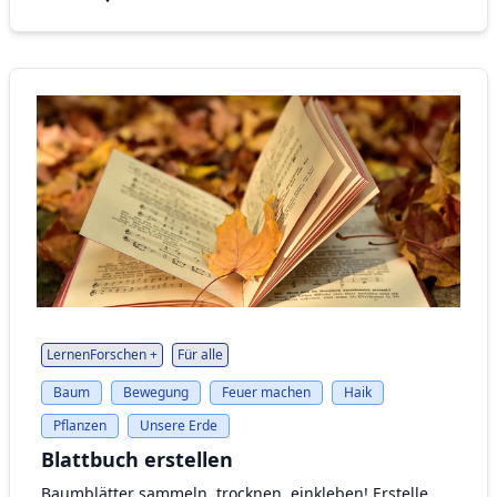
LernenForschen +
Für alle
Baum
Bewegung
Feuer machen
Haik
Pflanzen
Unsere Erde
Blattbuch erstellen
Baumblätter sammeln, trocknen, einkleben! Erstelle