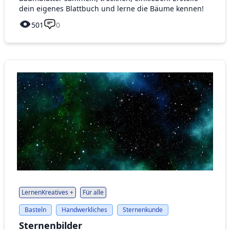
dein eigenes Blattbuch und lerne die Bäume kennen!
501
0
LernenKreatives +
Für alle
Basteln
Handwerkliches
Sternenkunde
Sternenbilder