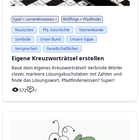
Spiel + LernenKreatives +
Wölflinge + Pfadfinder
Musisches
Pfa. Geschichte
Sternenkunde
Symbolik
Unser Bund
Unsere Sippe
Versprechen
Gesellschaftliches
Eigene Kreuzworträtsel erstellen
Baue dein eigenes Kreuzworträtsel! Verbinde Wörter
clever, markiere Lösungsbuchstaben mit Zahlen und
finde das Lösungswort. Pfadfinderwissen? Super!
572
0